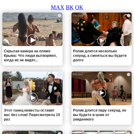
MAX
ВК
ОК
i
i
Скрытая камера на пляже
Ролик длится несколько
Крыма: Что люди вытворяют,
секунд, а смеяться вы будете
когда их не видят...
долго
i
i
Этот танец невесты оставит
Ролик длится пару секунд, но
вас без слов! Пересмотрела 10
вы будете в шоке от
раз
увиденного
i
i