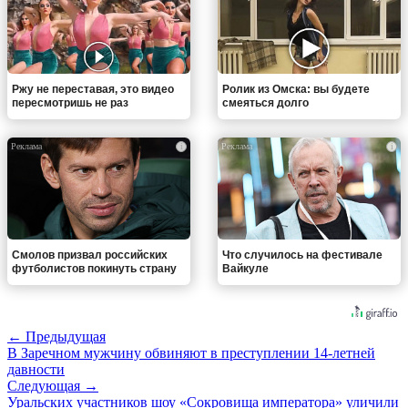
Ржу не переставая, это видео
Ролик из Омска: вы будете
пересмотришь не раз
смеяться долго
i
i
Смолов призвал российских
Что случилось на фестивале
футболистов покинуть страну
Вайкуле
← Предыдущая
В Заречном мужчину обвиняют в преступлении 14-летней
давности
Следующая →
Уральских участников шоу «Сокровища императора» уличили