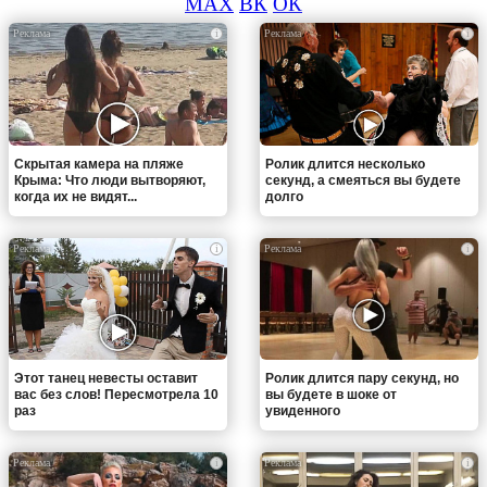
MAX
ВК
ОК
i
i
Скрытая камера на пляже
Ролик длится несколько
Крыма: Что люди вытворяют,
секунд, а смеяться вы будете
когда их не видят...
долго
i
i
Этот танец невесты оставит
Ролик длится пару секунд, но
вас без слов! Пересмотрела 10
вы будете в шоке от
раз
увиденного
i
i