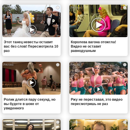
i
i
Этот танец невесты оставит
Королева вагона отожгла!
вас без слов! Пересмотрела 10
Видео не оставит
раз
равнодушным
i
i
Ролик длится пару секунд, но
Ржу не переставая, это видео
вы будете в шоке от
пересмотришь не раз
увиденного
i
i