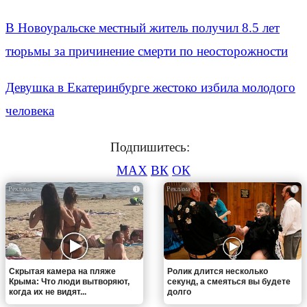
В Новоуральске местный житель получил 8.5 лет
тюрьмы за причинение смерти по неосторожности
Девушка в Екатеринбурге жестоко избила молодого
человека
Подпишитесь:
MAX
ВК
ОК
i
i
Скрытая камера на пляже
Ролик длится несколько
Крыма: Что люди вытворяют,
секунд, а смеяться вы будете
когда их не видят...
долго