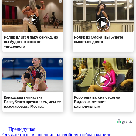
i
i
Ролик длится пару секунд, но
Ролик из Омска: вы будете
вы будете в шоке от
смеяться долго
увиденного
i
i
Канадская гимнастка
Королева вагона отожгла!
Беззубенко призналась, чем ее
Видео не оставит
разочаровала Москва
равнодушным
← Предыдущая
Осужденные, вышедшие на свободу, поблагодарили