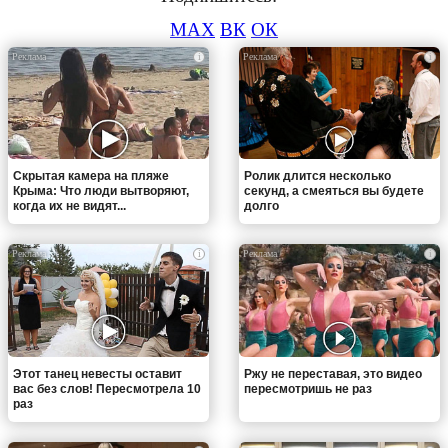
MAX
ВК
ОК
i
i
Скрытая камера на пляже
Ролик длится несколько
Крыма: Что люди вытворяют,
секунд, а смеяться вы будете
когда их не видят...
долго
i
i
Этот танец невесты оставит
Ржу не переставая, это видео
вас без слов! Пересмотрела 10
пересмотришь не раз
раз