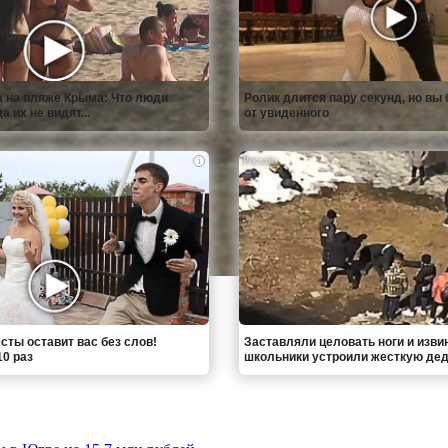
 на пляже Крыма: Что люди
Ролик длится пару секунд, но вы 
 их не видят...
от увиденного
i
сты оставит вас без слов!
Заставляли целовать ноги и изви
0 раз
школьники устроили жесткую де