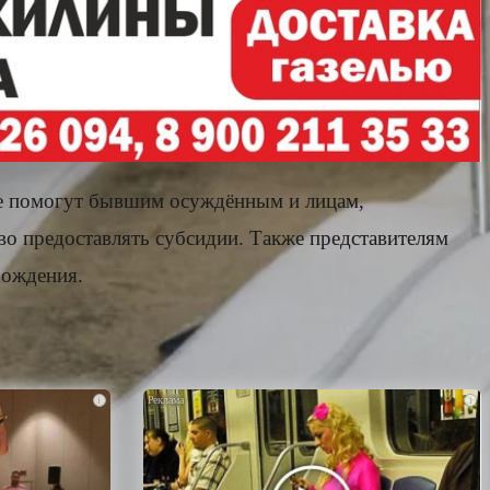
ые помогут бывшим осуждённым и лицам,
во предоставлять субсидии. Также представителям
бождения.
i
i