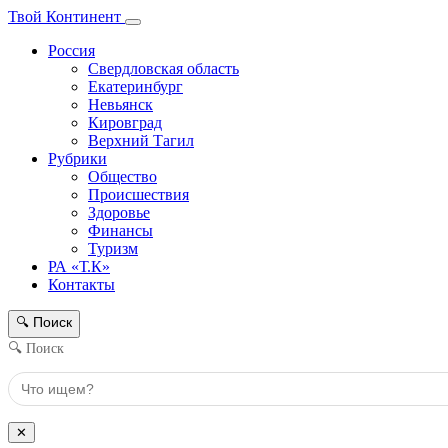
Твой Континент
Россия
Свердловская область
Екатеринбург
Невьянск
Кировград
Верхний Тагил
Рубрики
Общество
Происшествия
Здоровье
Финансы
Туризм
РА «Т.К»
Контакты
Поиск
🔍
🔍 Поиск
✕