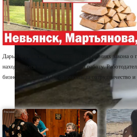
Дарья Чернавская напомнила о положениях закона о
находящимся на пробации, найти работу. Работодате
бизнеса выразили благодарность за сотрудничество 
i