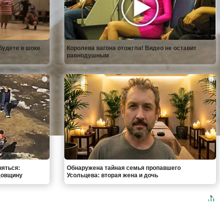
будете в шоке
Королева вагона отожгла! Видео не оставит
равнодушным
i
i
няться:
Обнаружена тайная семья пропавшего
довщину
Усольцева: вторая жена и дочь