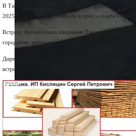
В Тавдинском муниципальном округе прошло совещан
2025 году. Об этом сообщили в пресс-службе ГУФС
Встречу организовала начальник Тавдинского межму
городским центром занятости и местной администрац
Директор центра занятости Татьяна Одинцова разъя
встречи рассказали о требованиях к работодателям, 
РЕКЛАМА