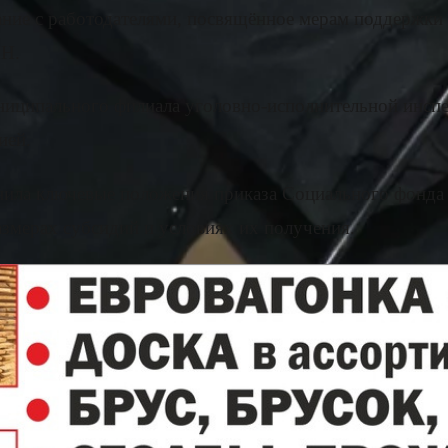
ие с работодателями, посвящённое мерам поддержки п
ИН.
ниципального филиала уголовно-исполнительной инсп
ией.
снила ключевые положения приказа Социального фонда
размерах субсидий и условиях их получения.