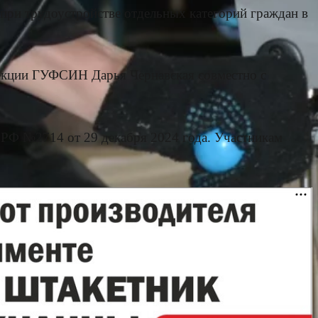
ри трудоустройстве отдельных категорий граждан в
екции ГУФСИН Дарья Чернавская совместно с
 РФ №2714 от 29 декабря 2024 года. Участникам