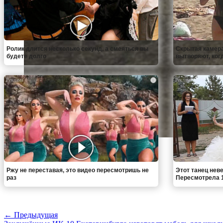
Ролик длится несколько секунд, а смеяться вы
Скрытая камера
будете долго
вытворяют, когда
i
Ржу не переставая, это видео пересмотришь не
Этот танец неве
раз
Пересмотрела 1
← Предыдущая