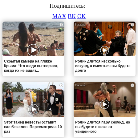
Подпишитесь:
MAX
ВК
ОК
i
i
Скрытая камера на пляже
Ролик длится несколько
Крыма: Что люди вытворяют,
секунд, а смеяться вы будете
когда их не видят...
долго
i
i
Этот танец невесты оставит
Ролик длится пару секунд, но
вас без слов! Пересмотрела 10
вы будете в шоке от
раз
увиденного