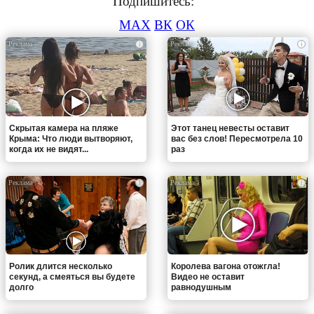
Подпишитесь:
MAX
ВК
ОК
i
i
Скрытая камера на пляже
Этот танец невесты оставит
Крыма: Что люди вытворяют,
вас без слов! Пересмотрела 10
когда их не видят...
раз
i
i
Ролик длится несколько
Королева вагона отожгла!
секунд, а смеяться вы будете
Видео не оставит
долго
равнодушным