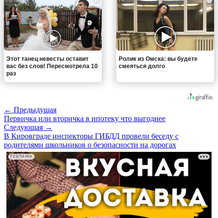
i
i
Этот танец невесты оставит
Ролик из Омска: вы будете
вас без слов! Пересмотрела 10
смеяться долго
раз
← Предыдущая
Первичка или вторичка в ипотеку что выгоднее
Следующая →
В Кировграде инспекторы ГИБДД провели беседу с
родителями школьников о безопасности на дорогах
РЕКЛАМА