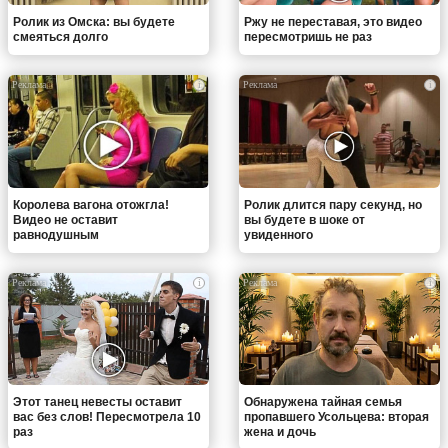
Ролик из Омска: вы будете
Ржу не переставая, это видео
смеяться долго
пересмотришь не раз
i
i
Королева вагона отожгла!
Ролик длится пару секунд, но
Видео не оставит
вы будете в шоке от
равнодушным
увиденного
i
i
Этот танец невесты оставит
Обнаружена тайная семья
вас без слов! Пересмотрела 10
пропавшего Усольцева: вторая
раз
жена и дочь