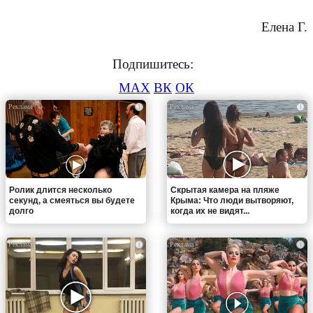
Елена Г.
Подпишитесь:
MAX
ВК
ОК
i
i
Ролик длится несколько
Скрытая камера на пляже
секунд, а смеяться вы будете
Крыма: Что люди вытворяют,
долго
когда их не видят...
i
i