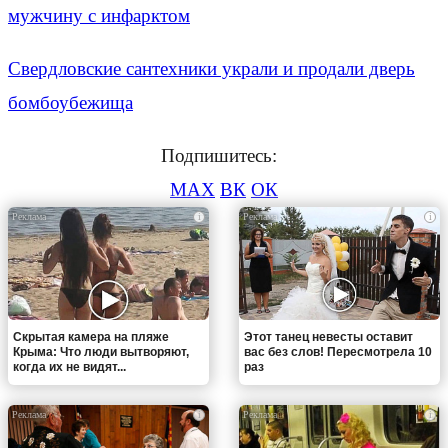
мужчину с инфарктом
Свердловские сантехники украли и продали дверь
бомбоубежища
Подпишитесь:
MAX
ВК
ОК
i
i
Скрытая камера на пляже
Этот танец невесты оставит
Крыма: Что люди вытворяют,
вас без слов! Пересмотрела 10
когда их не видят...
раз
i
i