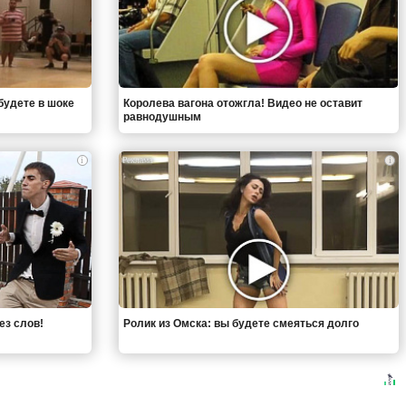
будете в шоке
Королева вагона отожгла! Видео не оставит
равнодушным
i
i
ез слов!
Ролик из Омска: вы будете смеяться долго