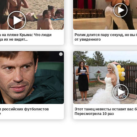
 на пляже Крыма: Что люди
Ролик длится пару секунд, но вы 
 их не видят...
от увиденного
i
л российских футболистов
Этот танец невесты оставит вас б
у
Пересмотрела 10 раз