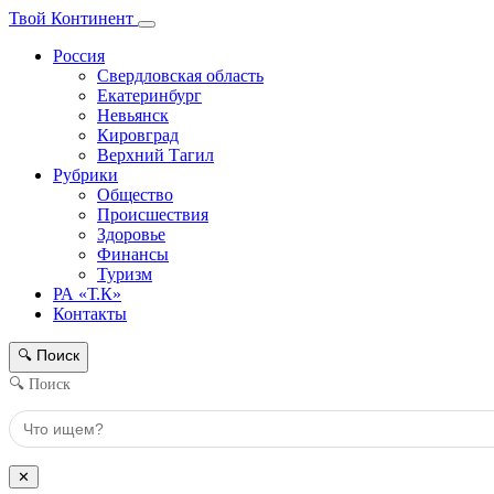
Твой Континент
Россия
Свердловская область
Екатеринбург
Невьянск
Кировград
Верхний Тагил
Рубрики
Общество
Происшествия
Здоровье
Финансы
Туризм
РА «Т.К»
Контакты
Поиск
🔍
🔍 Поиск
✕