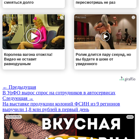
смеяться долго
пересмотришь не раз
i
i
Королева вагона отожгла!
Ролик длится пару секунд, но
Видео не оставит
вы будете в шоке от
равнодушным
увиденного
← Предыдущая
В УрФО вырос спрос на сотрудников в автосервисах
Следующая →
На выставке продукции колоний ФСИН из 9 регионов
выручили 1,8 млн рублей в первый день
РЕКЛАМА