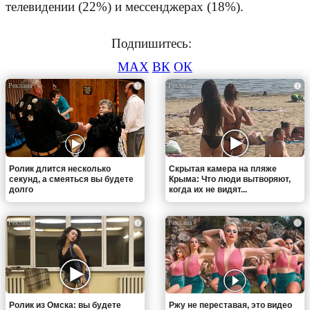
телевидении (22%) и мессенджерах (18%).
Подпишитесь:
MAX
ВК
ОК
i
i
Ролик длится несколько
Скрытая камера на пляже
секунд, а смеяться вы будете
Крыма: Что люди вытворяют,
долго
когда их не видят...
i
i
Ролик из Омска: вы будете
Ржу не переставая, это видео