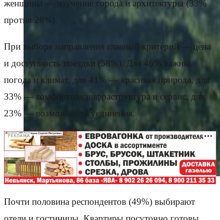
женщины — изучение города и архитектуры (33%
против 28%).
При выборе направления главный критерий — цена
и доступность поездки (58%). Для 46% важны
погода и климат, для 41% — красивая природа, для
33% — комфортная инфраструктура и сервис, для
23% — возможность уединения.
РЕКЛАМА
Почти половина респондентов (49%) выбирают
отели и гостиницы. Квартиры посуточно готовы