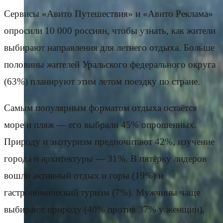
Сервисы «Авито Путешествия» и «Авито Реклама»
опросили 10 000 россиян, чтобы узнать, как жители
выбирают направления для летнего отдыха. Больше
половины жителей Уральского федерального округа
(63%) планируют этим летом поездку по стране.
Самым популярным форматом отдыха остаётся
море и пляж — его выбрали 45% опрошенных.
Природу и экотуризм предпочитают 42%, изучение
города и архитектуры — 31%. В пятёрку лидеров
вошли активный отдых и горы (19%) и
гастрономический туризм (7%). Мужчины чаще
выбирают природу (40% против 37% у женщин),