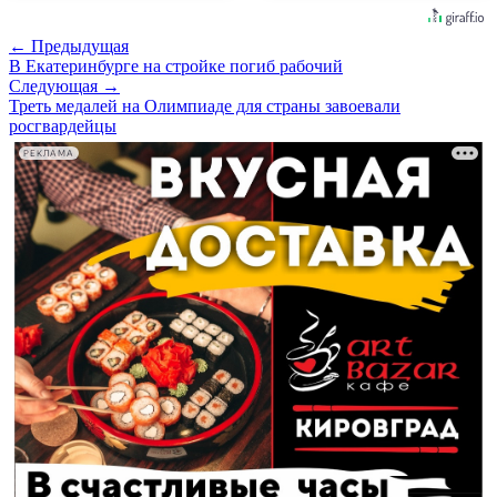
← Предыдущая
В Екатеринбурге на стройке погиб рабочий
Следующая →
Треть медалей на Олимпиаде для страны завоевали
росгвардейцы
РЕКЛАМА