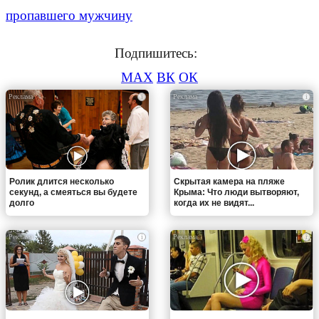
пропавшего мужчину
Подпишитесь:
MAX
ВК
ОК
i
i
Ролик длится несколько
Скрытая камера на пляже
секунд, а смеяться вы будете
Крыма: Что люди вытворяют,
долго
когда их не видят...
i
i