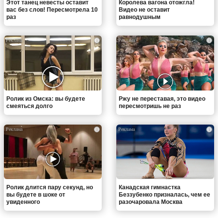
Этот танец невесты оставит
Королева вагона отожгла!
вас без слов! Пересмотрела 10
Видео не оставит
раз
равнодушным
i
i
Ролик из Омска: вы будете
Ржу не переставая, это видео
смеяться долго
пересмотришь не раз
i
i
Ролик длится пару секунд, но
Канадская гимнастка
вы будете в шоке от
Беззубенко призналась, чем ее
увиденного
разочаровала Москва