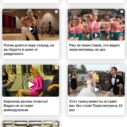
i
i
Ролик длится пару секунд, но
Ржу не переставая, это видео
вы будете в шоке от
пересмотришь не раз
увиденного
i
i
Королева вагона отожгла!
Этот танец невесты оставит
Видео не оставит
вас без слов! Пересмотрела 10
равнодушным
раз
i