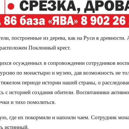
и, построенные из дерева, как на Руси в древности. 
 расположен Поклонный крест.
щихся осужденных в сопровождении сотрудников восп
урсию по монастырю и музею, дав возможность не толь
 тяжелом периоде истории нашей страны, о расследован
сь с историей создания обители. Воспитанники активно
ечки и тихо помолиться.
ую, где их покормили и напоили чаем. Сотрудник мона
уть истинный.