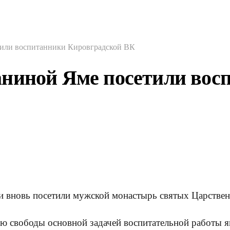
тили воспитанники Кировградской ВК
аниной Яме посетили вос
и вновь посетили мужской монастырь святых Царстве
ю свободы основной задачей воспитательной работы я