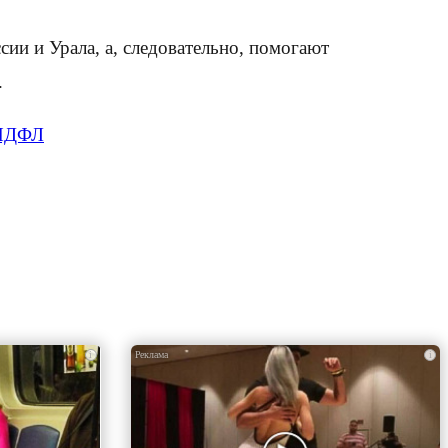
ии и Урала, а, следовательно, помогают
.
 НДФЛ
i
i