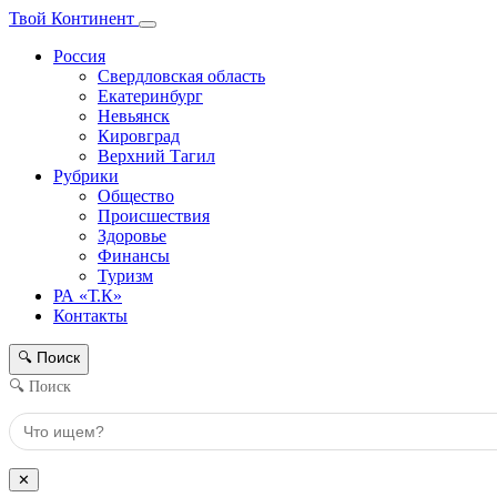
Твой Континент
Россия
Свердловская область
Екатеринбург
Невьянск
Кировград
Верхний Тагил
Рубрики
Общество
Происшествия
Здоровье
Финансы
Туризм
РА «Т.К»
Контакты
Поиск
🔍
🔍 Поиск
✕