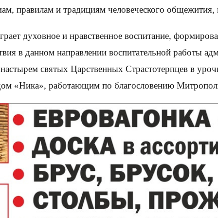
мам, правилам и традициям человеческого общежития,
грает духовное и нравственное воспитание, формиров
ствия в данном направлении воспитательной работы а
онастырем святых Царственных Страстотерпцев в уроч
ом «Ника», работающим по благословению Митрополи