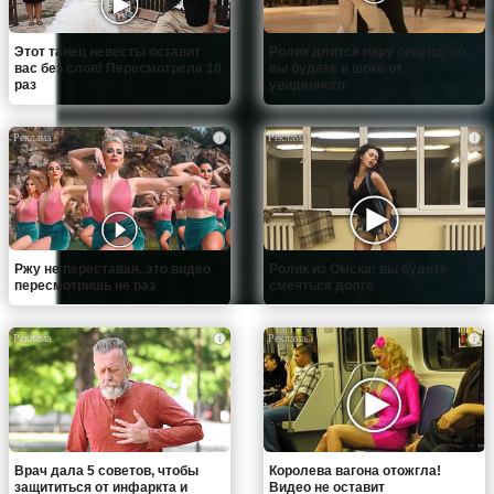
Этот танец невесты оставит
Ролик длится пару секунд, но
вас без слов! Пересмотрела 10
вы будете в шоке от
раз
увиденного
i
i
Ржу не переставая, это видео
Ролик из Омска: вы будете
пересмотришь не раз
смеяться долго
i
i
Врач дала 5 советов, чтобы
Королева вагона отожгла!
защититься от инфаркта и
Видео не оставит