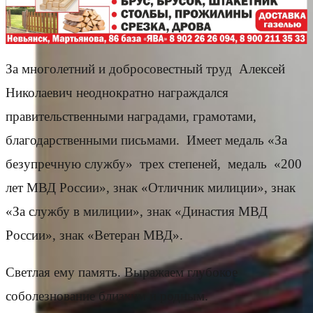
За многолетний и добросовестный труд Алексей
Николаевич неоднократно награждался
правительственными наградами, грамотами,
благодарственными письмами. Имеет медаль «За
безупречную службу» трех степеней, медаль «200
лет МВД России», знак «Отличник милиции», знак
«За службу в милиции», знак «Династия МВД
России», знак «Ветеран МВД».
Светлая ему память. Выражаем глубокое
соболезнование близким и родным.