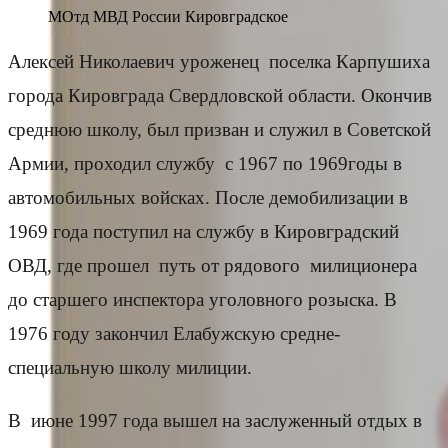
МОтд МВД России Кировградское
Алексей Николаевич уроженец поселка Карпушиха
города Кировграда Свердловской области. Окончив
среднюю школу, был призван и служил в Советской
Армии, проходил службу с 1967 по 1969годы в
автомобильных войсках. После демобилизации в
1969 года поступил на службу в Кировградский
ОВД, где прошел путь от рядового милиционера
до старшего инспектора уголовного розыска. В
1976 году закончил Елабужскую средне-
специальную школу милиции.
В июне 1997 года вышел на заслуженный отдых в