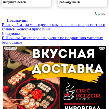
инсульта летом
равнодушным
← Предыдущая
В канун 8 марта многодетная мама полицейский рассказала о
главном женском призвании
Следующая →
В Нижнем Тагиле прошли учения по подавлению массовых
беспорядков
РЕКЛАМА