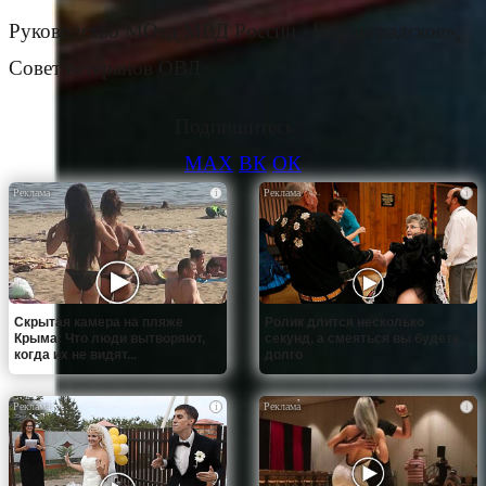
Руководство МОтд МВД России «Кировградское»,
Совет ветеранов ОВД
Подпишитесь:
MAX
ВК
ОК
i
i
Скрытая камера на пляже
Ролик длится несколько
Крыма: Что люди вытворяют,
секунд, а смеяться вы будете
когда их не видят...
долго
i
i