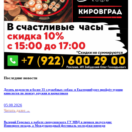
Последние новости
Десять ведомств и более 35 служебных собак: в Екатеринбурге пройдёт турнир
кинологов по поиску оружия и наркотиков
05.08.2026
Читать далее →
Валерий Горелых о работе свердловского ГУ МВД в первом полугодии:
Иннопром позади, а Международный фестиваль молодёжи впереди