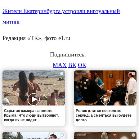
Жители Екатеринбурга устроили виртуальный
митинг
Редакция «ТК», фото e1.ru
Подпишитесь:
MAX
ВК
ОК
i
i
Скрытая камера на пляже
Ролик длится несколько
Крыма: Что люди вытворяют,
секунд, а смеяться вы будете
когда их не видят...
долго
i
i