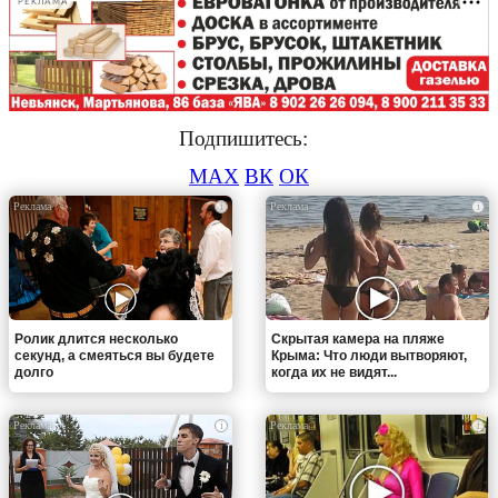
РЕКЛАМА
Подпишитесь:
MAX
ВК
ОК
i
i
Ролик длится несколько
Скрытая камера на пляже
секунд, а смеяться вы будете
Крыма: Что люди вытворяют,
долго
когда их не видят...
i
i