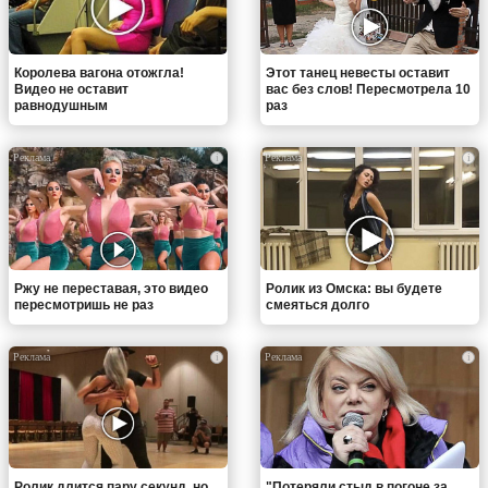
Королева вагона отожгла!
Этот танец невесты оставит
Видео не оставит
вас без слов! Пересмотрела 10
равнодушным
раз
i
i
Ржу не переставая, это видео
Ролик из Омска: вы будете
пересмотришь не раз
смеяться долго
i
i
Ролик длится пару секунд, но
"Потеряли стыд в погоне за