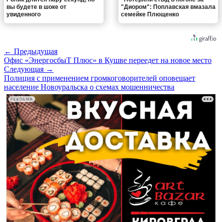
вы будете в шоке от
"Диором": Поплавская вмазала
увиденного
семейке Плющенко
← Предыдущая
Офис «ЭнергосбыТ Плюс» в Кушве переедет на новое место
Следующая →
Полиция с применением громкоговорителей оповещает
население Новоуральска о схемах мошенничества
РЕКЛАМА