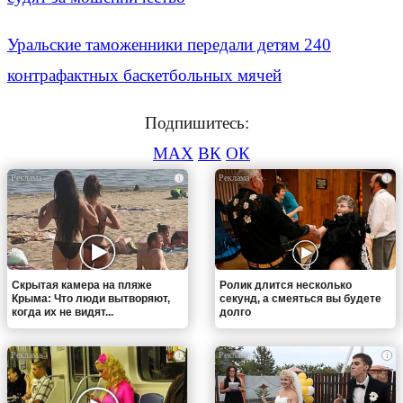
Уральские таможенники передали детям 240
контрафактных баскетбольных мячей
Подпишитесь:
MAX
ВК
ОК
i
i
Скрытая камера на пляже
Ролик длится несколько
Крыма: Что люди вытворяют,
секунд, а смеяться вы будете
когда их не видят...
долго
i
i