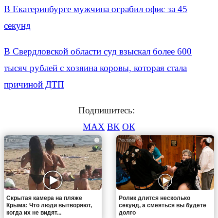
В Екатеринбурге мужчина ограбил офис за 45
секунд
В Свердловской области суд взыскал более 600
тысяч рублей с хозяина коровы, которая стала
причиной ДТП
Подпишитесь:
MAX
ВК
ОК
i
i
Скрытая камера на пляже
Ролик длится несколько
Крыма: Что люди вытворяют,
секунд, а смеяться вы будете
когда их не видят...
долго