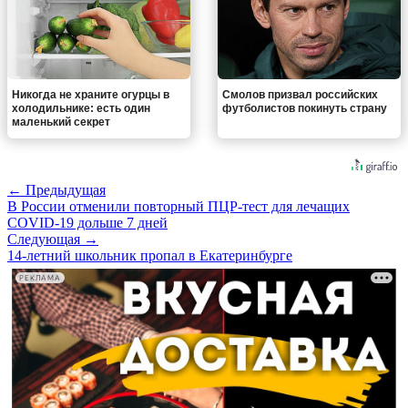
Никогда не храните огурцы в
Смолов призвал российских
холодильнике: есть один
футболистов покинуть страну
маленький секрет
← Предыдущая
В России отменили повторный ПЦР-тест для лечащих
COVID-19 дольше 7 дней
Следующая →
14-летний школьник пропал в Екатеринбурге
РЕКЛАМА