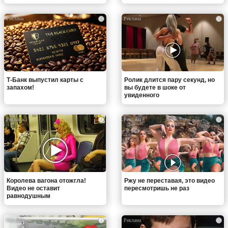
i
i
Т-Банк выпустил карты с
Ролик длится пару секунд, но
запахом!
вы будете в шоке от
увиденного
i
i
Королева вагона отожгла!
Ржу не переставая, это видео
Видео не оставит
пересмотришь не раз
равнодушным
i
i