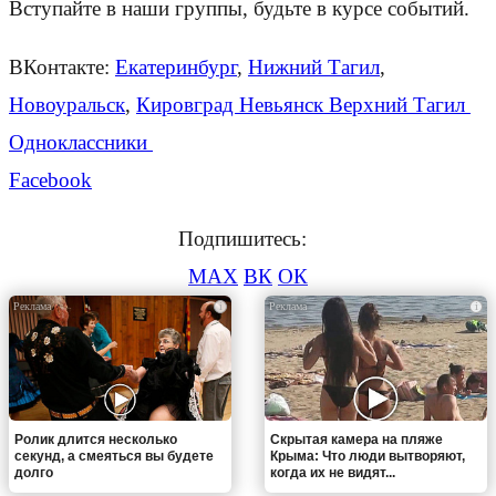
Вступайте в наши группы, будьте в курсе событий.
ВКонтакте:
Екатеринбург
,
Нижний Тагил
,
Новоуральск
,
Кировград Невьянск Верхний Тагил
Одноклассники
Facebook
Подпишитесь:
MAX
ВК
ОК
i
i
Ролик длится несколько
Скрытая камера на пляже
секунд, а смеяться вы будете
Крыма: Что люди вытворяют,
долго
когда их не видят...