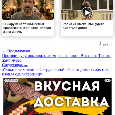
Обнаружена тайная семья
Ролик из Омска: вы будете
пропавшего Усольцева: вторая
смеяться долго
жена и дочь
← Предыдущая
Протяни руку помощи: питомцы из приюта Верхнего Тагила
ждут чудес
Следующая →
Убивать не хотели: в Свердловской области девочка жестоко
избила одноклассницу
РЕКЛАМА