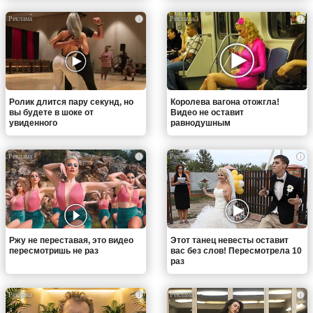
i
i
Ролик длится пару секунд, но
Королева вагона отожгла!
вы будете в шоке от
Видео не оставит
увиденного
равнодушным
i
i
Ржу не переставая, это видео
Этот танец невесты оставит
пересмотришь не раз
вас без слов! Пересмотрела 10
раз
i
i