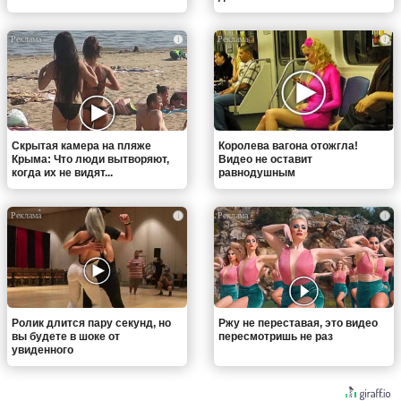
i
i
Скрытая камера на пляже
Королева вагона отожгла!
Крыма: Что люди вытворяют,
Видео не оставит
когда их не видят...
равнодушным
i
i
Ролик длится пару секунд, но
Ржу не переставая, это видео
вы будете в шоке от
пересмотришь не раз
увиденного