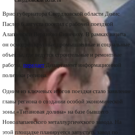
Свердловской области
Врио губернатора Свердловской области Денис
Паслер 6 августа посетил с рабочей поездкой
Алапаевск и Верхнюю Синячиху. В рамках визита
он осмотрел крупные промышленные и социальные
объекты, где ведутся строительные и ремонтные
работы,
передает
Департамент информационной
политики региона.
Одним из ключевых итогов поездки стало заявление
главы региона о создании особой экономической
зоны «Титановая долина» на базе бывшего
Новоалапаевского металлургического завода. На
этой площадке планируется запустить завод по