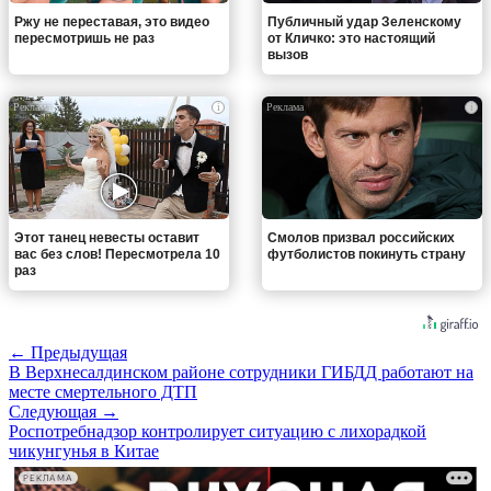
Ржу не переставая, это видео
Публичный удар Зеленскому
пересмотришь не раз
от Кличко: это настоящий
вызов
i
i
Этот танец невесты оставит
Смолов призвал российских
вас без слов! Пересмотрела 10
футболистов покинуть страну
раз
← Предыдущая
В Верхнесалдинском районе сотрудники ГИБДД работают на
месте смертельного ДТП
Следующая →
Роспотребнадзор контролирует ситуацию с лихорадкой
чикунгунья в Китае
РЕКЛАМА