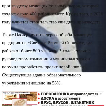
производству мелющих стальных шаров, который
создаст около 400 рабочих мест. Кроме того, в 2026
году начнётся строительство ещё двух производств.
Также Паслер посетил деревообрабатывающее
предприятие «Свеза» в Верхней Синячихе, где
работают более 800 человек. В ходе встречи с
руководством компании и муниципалитета он
поручил проработать проект новой школы.
Существующее здание образовательного
учреждения изношено на 58%.
РЕКЛАМА