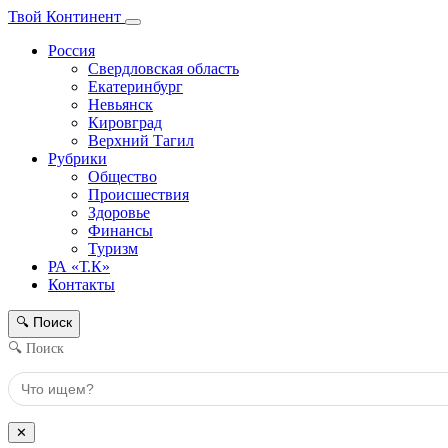
Твой Континент
Россия
Свердловская область
Екатеринбург
Невьянск
Кировград
Верхний Тагил
Рубрики
Общество
Происшествия
Здоровье
Финансы
Туризм
РА «Т.К»
Контакты
Поиск
🔍
🔍 Поиск
✕