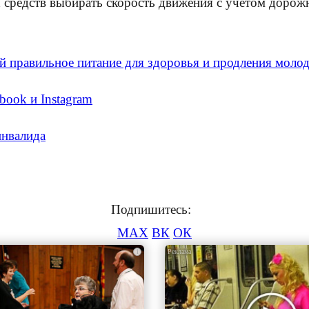
х средств выбирать скорость движения с учетом доро
й правильное питание для здоровья и продления моло
book и Instagram
инвалида
Подпишитесь:
MAX
ВК
ОК
i