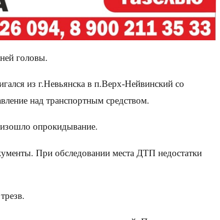
ней головы.
гался из г.Невьянска в п.Верх-Нейвинский со
авление над транспортным средством.
роизошло опрокидывание.
кументы. При обследовании места ДТП недостатки
трезв.