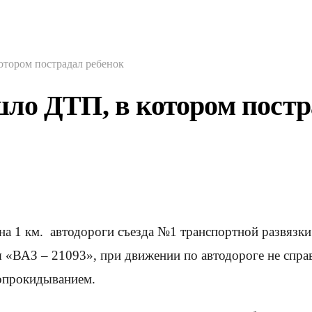
отором пострадал ребенок
ло ДТП, в котором постр
на 1 км. автодороги съезда №1 транспортной развязк
я «ВАЗ – 21093», при движении по автодороге не спра
опрокидыванием.