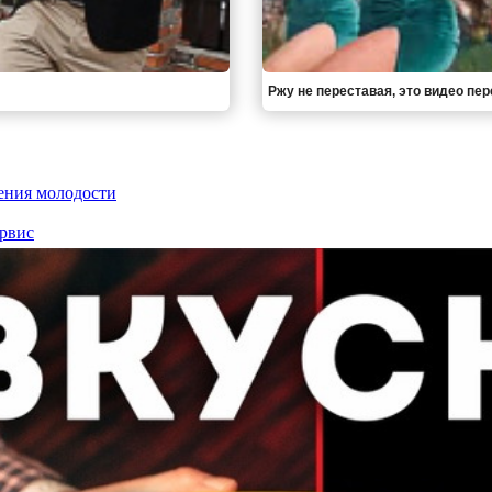
Ржу не переставая, это видео пе
ления молодости
рвис