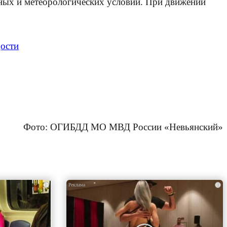
жных и метеорологических условий. При движении
дости
Фото: ОГИБДД МО МВД России «Невьянский»
i
i