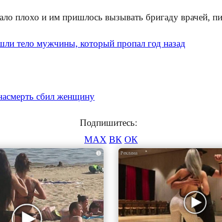
тало плохо и им пришлось вызывать бригаду врачей, п
шли тело мужчины, который пропал год назад
насмерть сбил женщину
Подпишитесь:
MAX
ВК
ОК
i