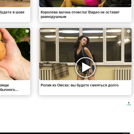
будете в шоке
Королева вагона отожгла! Видео не оставит
равнодушным
i
i
хрящи
Ролик из Омска: вы будете смеяться долго
 обычного…