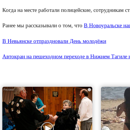
Когда на месте работали полицейские, сотрудникам с
Ранее мы рассказывали о том, что
В Новоуральске на
В Невьянске отпраздновали День молодёжи
Автокран на пешеходном переходе в Нижнем Тагиле 
i