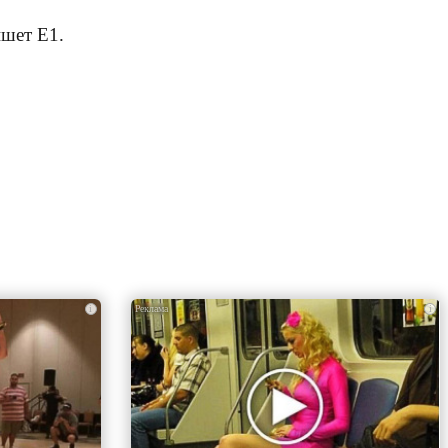
ишет Е1.
i
i