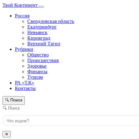
Твой Континент
Россия
Свердловская область
Екатеринбург
Невьянск
Кировград
Верхний Тагил
Рубрики
Общество
Происшествия
Здоровье
Финансы
Туризм
РА «Т.К»
Контакты
Поиск
🔍
🔍 Поиск
✕