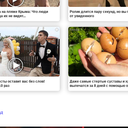
 на пляже Крыма: Что люди
Ролик длится пару секунд, но вы 
 их не видят...
от увиденного
i
сты оставит вас без слов!
Даже самые стертые суставы и 
0 раз
вылечатся за 8 дней с помощью
ад