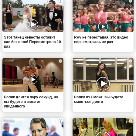
i
i
Этот танец невесты оставит
Ржу не переставая, это видео
вас без слов! Пересмотрела 10
пересмотришь не раз
раз
i
i
Ролик длится пару секунд, но
Ролик из Омска: вы будете
вы будете в шоке от
смеяться долго
увиденного
i
i