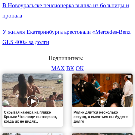
В Новоуральске пенсионерка вышла из больницы и
пропала
У жителя Екатеринбурга арестовали «Mercedes-Benz
GLS 400» за долги
Подпишитесь:
MAX
ВК
ОК
i
i
Скрытая камера на пляже
Ролик длится несколько
Крыма: Что люди вытворяют,
секунд, а смеяться вы будете
когда их не видят...
долго