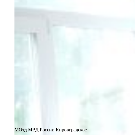
МОтд МВД России Кировградское