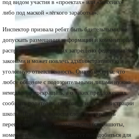
под видом участия в «проектах» или «миссиях»
либо под маской «лёгкого заработка».
Инспектор призвала ребят быть бдительными, не
допускать размещения информации и комментариев,
распространение которых запрещено федеральными
законами и может повлечь административную и
уголовную ответственность. Она объяснила, что
любое общение с подозрительными лицами нужно
немедленно прекращать, а о таких предложениях
сообщать родителям, педагогам или администрации
школы. При возможности следует сохранять
переписки и другие доказательства (скриншоты,
номера телефонов) — они могут понадобиться для