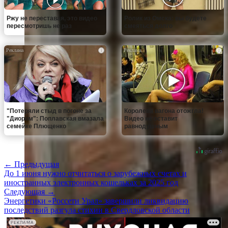
Ржу не переставая, это видео
Ролик из Омска: вы будете
пересмотришь не раз
смеяться долго
i
i
"Потеряли стыд в погоне за
Королева вагона отожгла!
"Диором": Поплавская вмазала
Видео не оставит
семейке Плющенко
равнодушным
← Предыдущая
До 1 июня нужно отчитаться о зарубежных счетах и
иностранных электронных кошельках за 2025 год
Следующая →
Энергетики «Россети Урал» завершили ликвидацию
последствий разгула стихии в Свердловской области
РЕКЛАМА