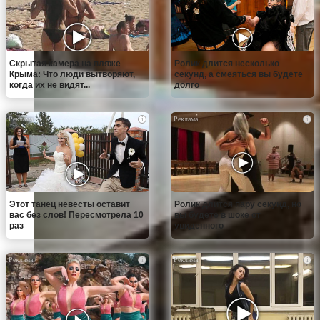
Скрытая камера на пляже
Ролик длится несколько
Крыма: Что люди вытворяют,
секунд, а смеяться вы будете
когда их не видят...
долго
i
i
Этот танец невесты оставит
Ролик длится пару секунд, но
вас без слов! Пересмотрела 10
вы будете в шоке от
раз
увиденного
i
i