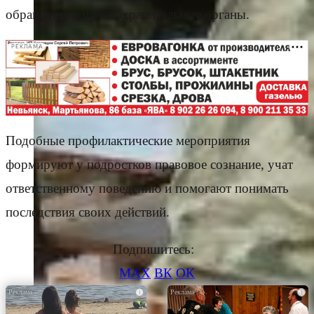
обращения в правоохранительные органы.
РЕКЛАМА
Подобные профилактические мероприятия
формируют у подростков правовое сознание, учат
ответственному поведению и помогают понимать
последствия своих действий.
Подпишитесь:
MAX
ВК
ОК
i
i