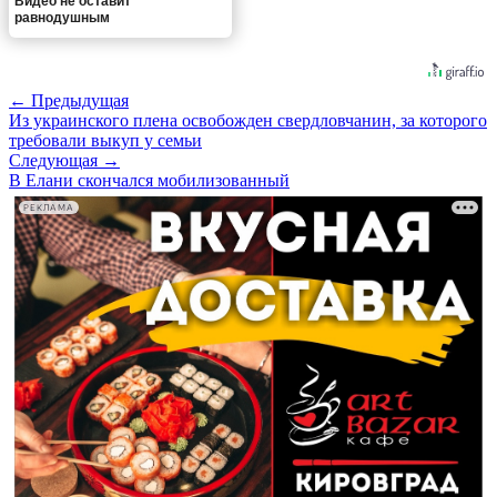
Видео не оставит
равнодушным
← Предыдущая
Из украинского плена освобожден свердловчанин, за которого
требовали выкуп у семьи
Следующая →
В Елани скончался мобилизованный
РЕКЛАМА