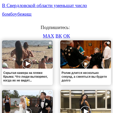
В Свердловской области уменьшат число
бомбоубежищ
Подпишитесь:
MAX
ВК
ОК
i
i
Скрытая камера на пляже
Ролик длится несколько
Крыма: Что люди вытворяют,
секунд, а смеяться вы будете
когда их не видят...
долго
i
i