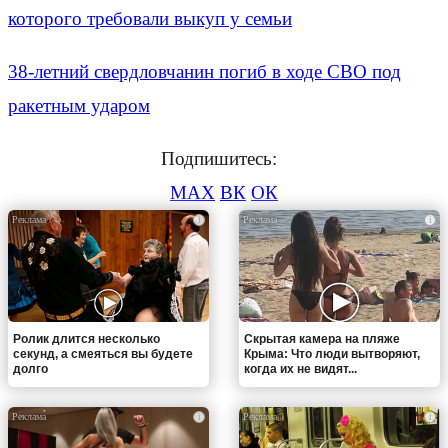
которого требовали выкуп у семьи
38-летний свердловчанин погиб в ходе СВО под
ракетным ударом
Подпишитесь:
MAX
ВК
ОК
i
i
Ролик длится несколько
Скрытая камера на пляже
секунд, а смеяться вы будете
Крыма: Что люди вытворяют,
долго
когда их не видят...
i
i