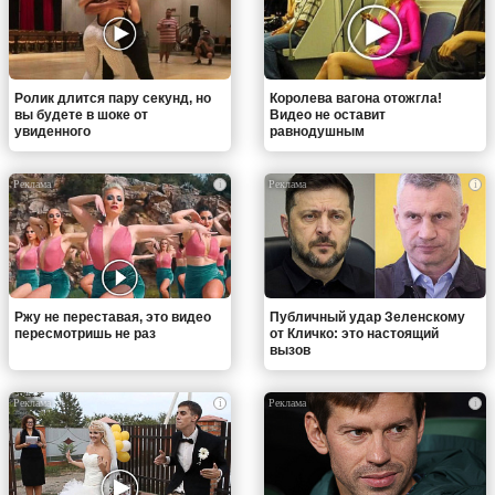
Ролик длится пару секунд, но
Королева вагона отожгла!
вы будете в шоке от
Видео не оставит
увиденного
равнодушным
i
i
Ржу не переставая, это видео
Публичный удар Зеленскому
пересмотришь не раз
от Кличко: это настоящий
вызов
i
i