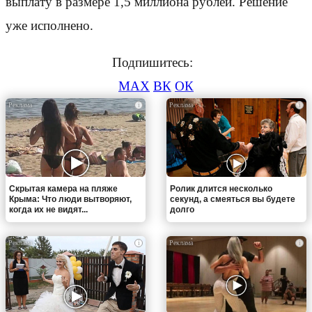
выплату в размере 1,5 миллиона рублей. Решение
уже исполнено.
Подпишитесь:
MAX
ВК
ОК
i
i
Скрытая камера на пляже
Ролик длится несколько
Крыма: Что люди вытворяют,
секунд, а смеяться вы будете
когда их не видят...
долго
i
i