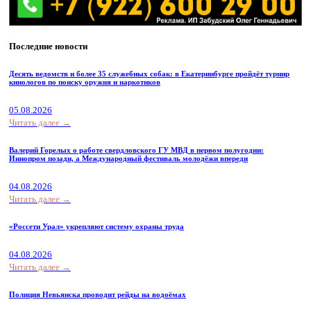
Последние новости
Десять ведомств и более 35 служебных собак: в Екатеринбурге пройдёт турнир
кинологов по поиску оружия и наркотиков
05.08.2026
Читать далее →
Валерий Горелых о работе свердловского ГУ МВД в первом полугодии:
Иннопром позади, а Международный фестиваль молодёжи впереди
04.08.2026
Читать далее →
«Россети Урал» укрепляют систему охраны труда
04.08.2026
Читать далее →
Полиция Невьянска проводит рейды на водоёмах