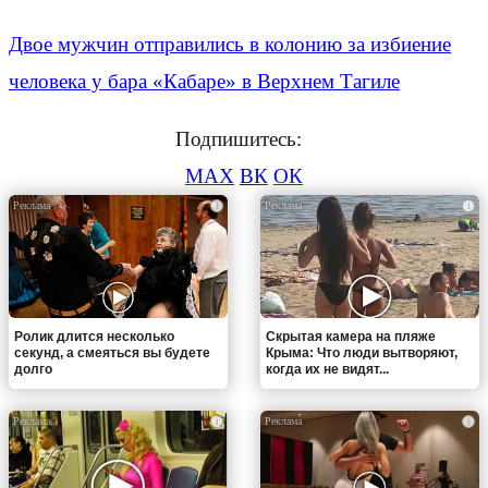
Двое мужчин отправились в колонию за избиение
человека у бара «Кабаре» в Верхнем Тагиле
Подпишитесь:
MAX
ВК
ОК
i
i
Ролик длится несколько
Скрытая камера на пляже
секунд, а смеяться вы будете
Крыма: Что люди вытворяют,
долго
когда их не видят...
i
i