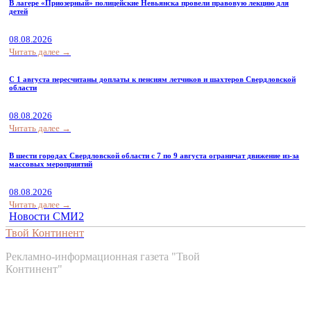
В лагере «Приозерный» полицейские Невьянска провели правовую лекцию для
детей
08.08.2026
Читать далее →
С 1 августа пересчитаны доплаты к пенсиям летчиков и шахтеров Свердловской
области
08.08.2026
Читать далее →
В шести городах Свердловской области с 7 по 9 августа ограничат движение из-за
массовых мероприятий
08.08.2026
Читать далее →
Новости СМИ2
Твой Континент
Рекламно-информационная газета "Твой
Континент"
Контакты