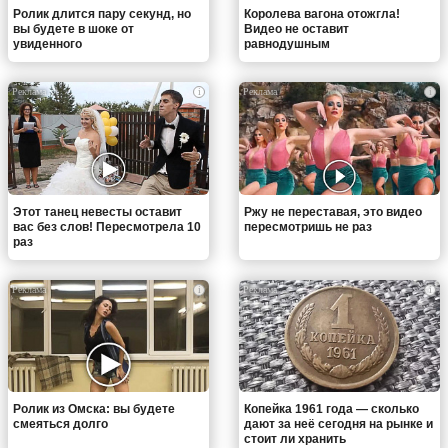
Ролик длится пару секунд, но
Королева вагона отожгла!
вы будете в шоке от
Видео не оставит
увиденного
равнодушным
i
i
Этот танец невесты оставит
Ржу не переставая, это видео
вас без слов! Пересмотрела 10
пересмотришь не раз
раз
i
i
Ролик из Омска: вы будете
Копейка 1961 года — сколько
смеяться долго
дают за неё сегодня на рынке и
стоит ли хранить