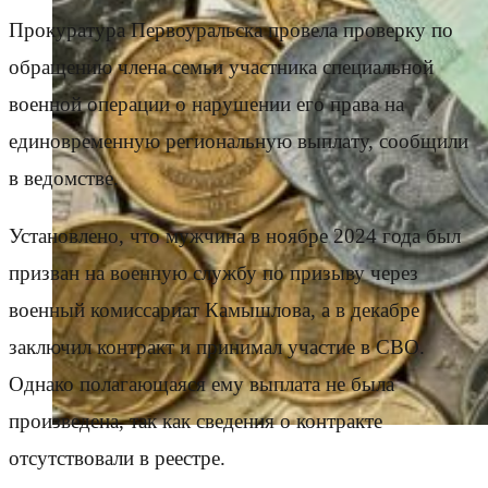
Прокуратура Первоуральска провела проверку по
обращению члена семьи участника специальной
военной операции о нарушении его права на
единовременную региональную выплату, сообщили
в ведомстве.
Установлено, что мужчина в ноябре 2024 года был
призван на военную службу по призыву через
военный комиссариат Камышлова, а в декабре
заключил контракт и принимал участие в СВО.
Однако полагающаяся ему выплата не была
произведена, так как сведения о контракте
отсутствовали в реестре.