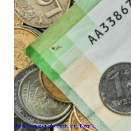
Изображение от ededchechine на Freepik