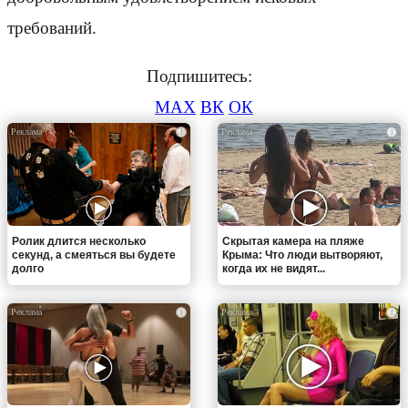
требований.
Подпишитесь:
MAX
ВК
ОК
i
i
Ролик длится несколько
Скрытая камера на пляже
секунд, а смеяться вы будете
Крыма: Что люди вытворяют,
долго
когда их не видят...
i
i