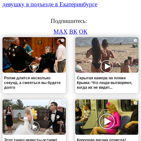
девушку в подъезде в Екатеринбурге
Подпишитесь:
MAX
ВК
ОК
i
i
Ролик длится несколько
Скрытая камера на пляже
секунд, а смеяться вы будете
Крыма: Что люди вытворяют,
долго
когда их не видят...
i
i
Этот танец невесты оставит
Королева вагона отожгла!