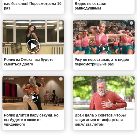
вас без слов! Пересмотрела 10
Видео не оставит
раз
равнодушным
i
i
Ролик из Омска: вы будете
Ржу не переставая, это видео
смеяться долго
пересмотришь не раз
i
i
Ролик длится пару секунд, но
Врач дала 5 советов, чтобы
вы будете в шоке от
защититься от инфаркта и
увиденного
инсульта летом