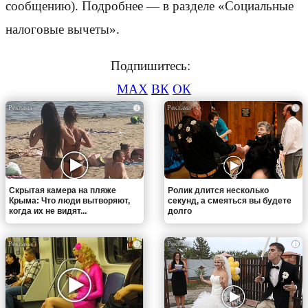
сообщению). Подробнее — в разделе «Социальные
налоговые вычеты».
Подпишитесь:
MAX
ВК
ОК
i
i
Скрытая камера на пляже
Ролик длится несколько
Крыма: Что люди вытворяют,
секунд, а смеяться вы будете
когда их не видят...
долго
i
i