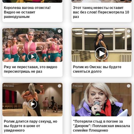
Королева вагона отожгла!
Этот танец невесты оставит
Видео не оставит
вас без слов! Пересмотрела 10
равнодушным
раз
i
i
Ржу не переставая, это видео
Ролик из Омска: вы будете
пересмотришь не раз
смеяться долго
i
i
Ролик длится пару секунд, но
"Потеряли стыд в погоне за
вы будете в шоке от
"Диором": Поплавская вмазала
увиденного
семейке Плющенко