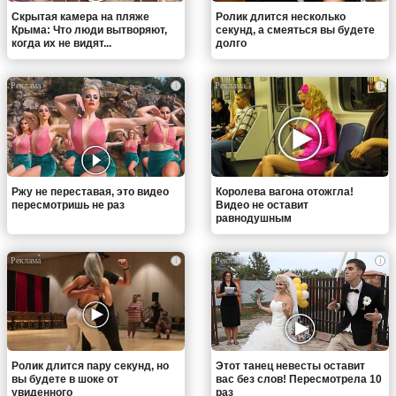
Скрытая камера на пляже
Ролик длится несколько
Крыма: Что люди вытворяют,
секунд, а смеяться вы будете
когда их не видят...
долго
i
i
Ржу не переставая, это видео
Королева вагона отожгла!
пересмотришь не раз
Видео не оставит
равнодушным
i
i
Ролик длится пару секунд, но
Этот танец невесты оставит
вы будете в шоке от
вас без слов! Пересмотрела 10
увиденного
раз