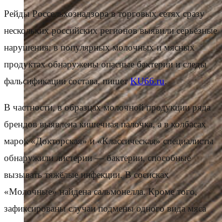
Рейды Россельхознадзора в торговых сетях сразу
нескольких российских регионов выявили серьёзные
нарушения: в популярных молочных и мясных
продуктах обнаружены опасные бактерии и следы
фальсификации состава, пишет
KU66.ru
.
В частности, в образцах молочной продукции ряда
брендов выявлена кишечная палочка, а в колбасах
марок «Докторская» и «Классическая» специалисты
обнаружили листерии — бактерии, способные
вызывать тяжёлые инфекции. В сосисках
«Молочные» найдена сальмонелла. Кроме того,
зафиксированы случаи подмены одного вида мяса