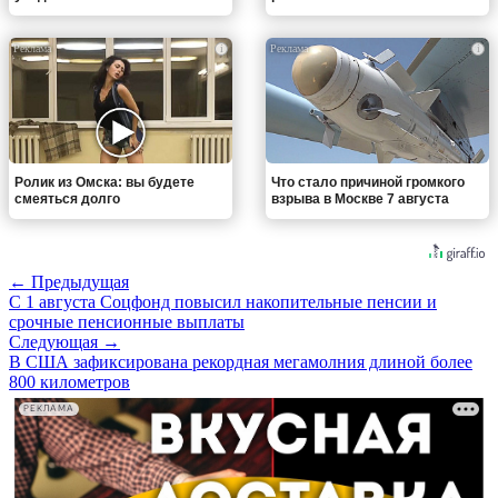
i
i
Ролик из Омска: вы будете
Что стало причиной громкого
смеяться долго
взрыва в Москве 7 августа
← Предыдущая
С 1 августа Соцфонд повысил накопительные пенсии и
срочные пенсионные выплаты
Следующая →
В США зафиксирована рекордная мегамолния длиной более
800 километров
РЕКЛАМА