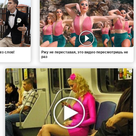
ез слов!
Ржу не переставая, это видео пересмотришь не
раз
i