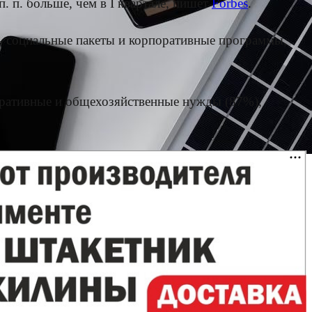
. п. больше, чем в I квартале, пишет
Forbes
.
ь социальные пакеты и корпоративные программы,
тративные и общехозяйственные нужды (87%),