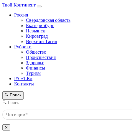
Твой Континент
Россия
Свердловская область
Екатеринбург
Невьянск
Кировград
Верхний Тагил
Рубрики
Общество
Происшествия
Здоровье
Финансы
Туризм
РА «Т.К»
Контакты
Поиск
🔍
🔍 Поиск
✕