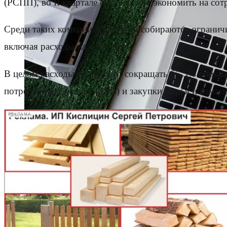
(РСПП), во II квартале о намерении экономить на сот
Среди таких компаний две трети собираются огранич
включая расходы на обучение.
В целом расходы планируют сокращать 65,5% опроше
потребляемые услуги (45%) и закупки сырья и комп
РЕКЛАМА