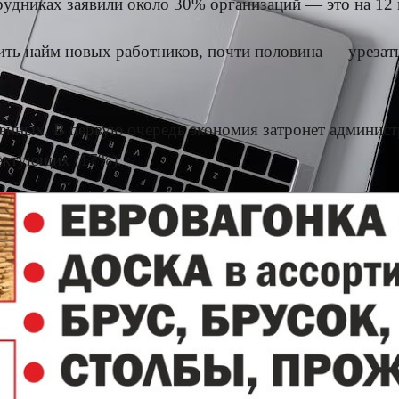
рудниках заявили около 30% организаций — это на 12 п
ить найм новых работников, почти половина — урезат
нных. В первую очередь экономия затронет админис
лектующих (17%).