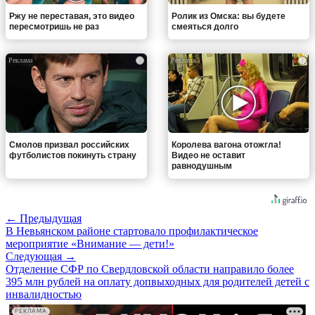
Ржу не переставая, это видео
Ролик из Омска: вы будете
пересмотришь не раз
смеяться долго
i
i
Смолов призвал российских
Королева вагона отожгла!
футболистов покинуть страну
Видео не оставит
равнодушным
← Предыдущая
В Невьянском районе стартовало профилактическое
мероприятие «Внимание — дети!»
Следующая →
Отделение СФР по Свердловской области направило более
395 млн рублей на оплату допвыходных для родителей детей с
инвалидностью
РЕКЛАМА