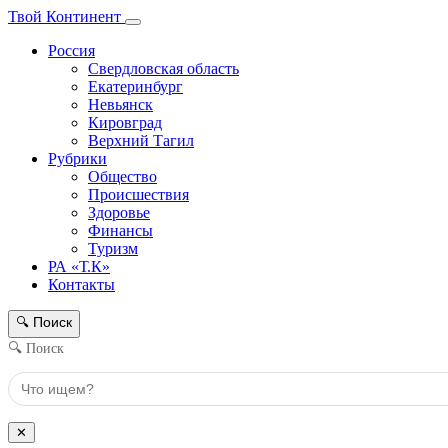
Твой Континент
Россия
Свердловская область
Екатеринбург
Невьянск
Кировград
Верхний Тагил
Рубрики
Общество
Происшествия
Здоровье
Финансы
Туризм
РА «Т.К»
Контакты
Поиск
🔍
🔍 Поиск
✕