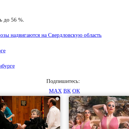
ь до 56 %.
розы надвигаются на Свердловскую область
рге
нбурге
Подпишитесь:
MAX
ВК
ОК
i