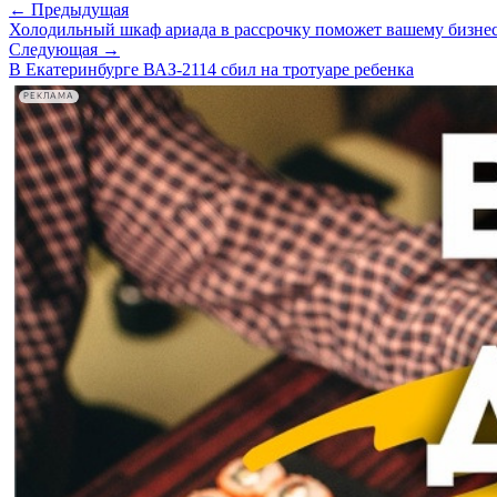
← Предыдущая
Холодильный шкаф ариада в рассрочку поможет вашему бизнес
Следующая →
В Екатеринбурге ВАЗ-2114 сбил на тротуаре ребенка
РЕКЛАМА