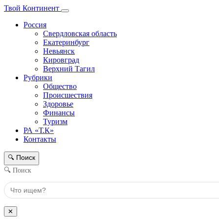
Твой Континент
Россия
Свердловская область
Екатеринбург
Невьянск
Кировград
Верхний Тагил
Рубрики
Общество
Происшествия
Здоровье
Финансы
Туризм
РА «Т.К»
Контакты
Поиск
🔍
🔍 Поиск
✕