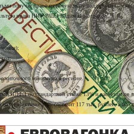
етьми получат право на новую меру поддержки — ежег
ультета права НИУ ВШЭ Вадим Виноградов.
учении);
 год;
рожиточного минимума в регионе.
мой НДФЛ по стандартной ставке 13% и расчетом по л
налог по ставке 13% составит 117 тыс. рублей, а по с