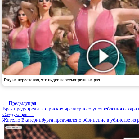
Ржу не переставая, это видео пересмотришь не раз
← Предыдущая
Врач предупредила о рисках чрезмерного употребления сахара 
Следующая →
Жителю Екатеринбурга предъявлено обвинение в убийстве из 
РЕКЛАМА