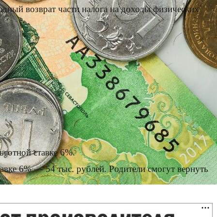
одный возврат части налога на доходы физических
ьготной ставке 6%.
тавке 6% — 54 тыс. рублей. Родители смогут вернуть