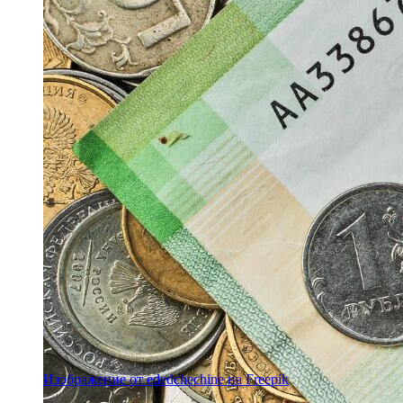
Изображение от ededchechine на Freepik