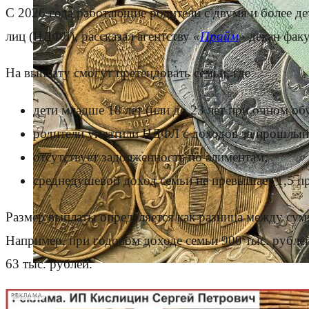
С 2026 года работающие родители с двумя и более д
лиц (НДФЛ), рассказал агентству
«
Прайм
»
декан фак
На выплату смогут претендовать семьи, где:
дети младше 18 лет (или до 23 лет при очном об
родители уплатили НДФЛ с доходов за прошлый
отсутствует задолженность по алиментам;
среднедушевой доход семьи не превышает 1,5 п
Размер выплаты определяется как разница между сум
Например, при годовом доходе семьи 900 тыс. рублей 
63 тыс. рублей.
РЕКЛАМА