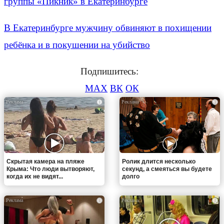
группы «Пикник» в Екатеринбурге
В Екатеринбурге мужчину обвиняют в похищении
ребёнка и в покушении на убийство
Подпишитесь:
MAX
ВК
ОК
i
i
Скрытая камера на пляже
Ролик длится несколько
Крыма: Что люди вытворяют,
секунд, а смеяться вы будете
когда их не видят...
долго
i
i