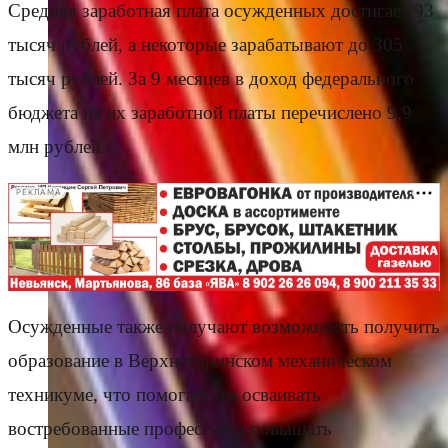
Средняя заработная плата осужденных достигает 93
тысяч рублей, а некоторые зарабатывают до 305
тысяч рублей. За 9 месяцев в доход федерального
бюджета из их заработной платы перечислено 9,9
млн рублей.
РЕКЛАМА
Осужденные также получают возможность получить
образование в Верхнетуринском механическом
техникуме, что помогает им осваивать
востребованные профессии и повышать