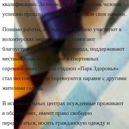
квалификацию. За последнее время восемь человек
успешно прошли обучение и повысили свои навыки.
Помимо работы, осужденные активно участвуют в
волонтерских мероприятиях, помогают
благоустраивать территорию города, поддерживают
местный храм и участвуют в спортивных
соревнованиях. Новый стадион «Парк Здоровья»
стал местом, где они соревнуются наравне с другими
жителями города.
В исправительных центрах осужденные проживают
в общежитиях, имеют право свободно
передвигаться, носить гражданскую одежду и