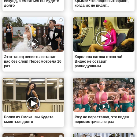
секунд, а смеяться вы будете
Крыма: Что люди вытворяют,
долго
когда их не видят...
i
i
Этот танец невесты оставит
Королева вагона отожгла!
вас без слов! Пересмотрела 10
Видео не оставит
раз
равнодушным
i
i
Ролик из Омска: вы будете
Ржу не переставая, это видео
смеяться долго
пересмотришь не раз
i
i