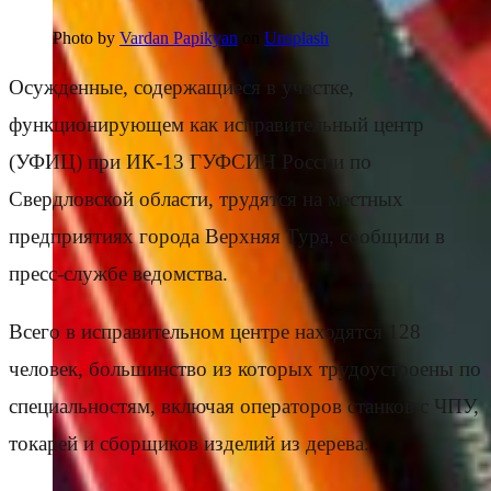
Photo by
Vardan Papikyan
on
Unsplash
Осужденные, содержащиеся в участке,
функционирующем как исправительный центр
(УФИЦ) при ИК-13 ГУФСИН России по
Свердловской области, трудятся на местных
предприятиях города Верхняя Тура, сообщили в
пресс-службе ведомства.
Всего в исправительном центре находятся 128
человек, большинство из которых трудоустроены по
специальностям, включая операторов станков с ЧПУ,
токарей и сборщиков изделий из дерева.