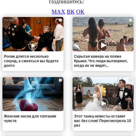
Подпишитесь:
MAX
ВК
ОК
i
i
Ролик длится несколько
Скрытая камера на пляже
секунд, а смеяться вы будете
Крыма: Что люди вытворяют,
долго
когда их не видят...
i
i
Женские носки для топтания
Этот танец невесты оставит
чувств
вас без слов! Пересмотрела 10
раз