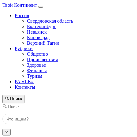
Твой Континент
Россия
Свердловская область
Екатеринбург
Невьянск
Кировград
Верхний Тагил
Рубрики
Общество
Происшествия
Здоровье
Финансы
Туризм
РА «Т.К»
Контакты
Поиск
🔍
🔍 Поиск
✕