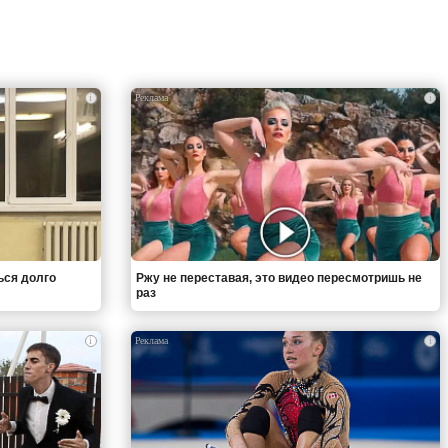
i
i
ься долго
Ржу не переставая, это видео пересмотришь не
раз
i
i