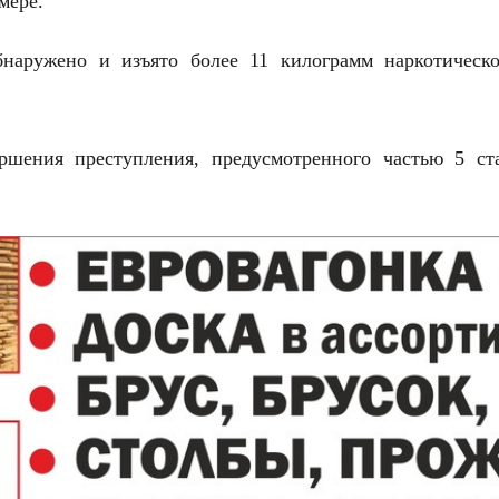
мере.
аружено и изъято более 11 килограмм наркотическог
шения преступления, предусмотренного частью 5 ст