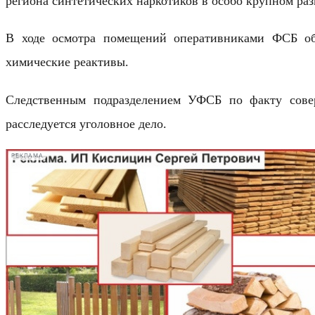
региона синтетических наркотиков в особо крупном раз
В ходе осмотра помещений оперативниками ФСБ обн
химические реактивы.
Следственным подразделением УФСБ по факту совер
расследуется уголовное дело.
РЕКЛАМА