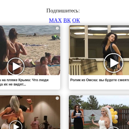
Подпишитесь:
MAX
ВК
ОК
i
 на пляже Крыма: Что люди
Ролик из Омска: вы будете смеят
 их не видят...
i