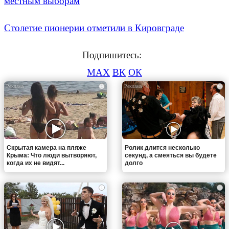
местным выборам
Столетие пионерии отметили в Кировграде
Подпишитесь:
MAX
ВК
ОК
i
i
Скрытая камера на пляже
Ролик длится несколько
Крыма: Что люди вытворяют,
секунд, а смеяться вы будете
когда их не видят...
долго
i
i