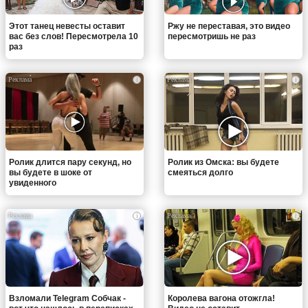
Этот танец невесты оставит
Ржу не переставая, это видео
вас без слов! Пересмотрела 10
пересмотришь не раз
раз
i
i
Ролик длится пару секунд, но
Ролик из Омска: вы будете
вы будете в шоке от
смеяться долго
увиденного
i
i
Взломали Telegram Собчак -
Королева вагона отожгла!