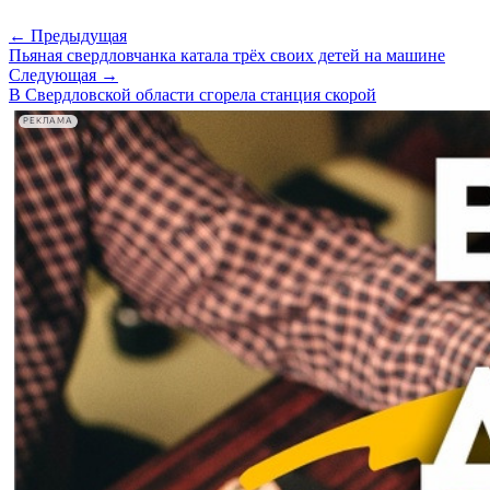
← Предыдущая
Пьяная свердловчанка катала трёх своих детей на машине
Следующая →
В Свердловской области сгорела станция скорой
РЕКЛАМА