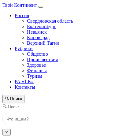
Твой Континент
Россия
Свердловская область
Екатеринбург
Невьянск
Кировград
Верхний Тагил
Рубрики
Общество
Происшествия
Здоровье
Финансы
Туризм
РА «Т.К»
Контакты
Поиск
🔍
🔍 Поиск
✕