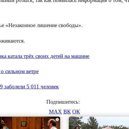
льный розыск, так как появилась информация о том, ч
тье «Незаконное лишение свободы».
рживаются.
ка катала трёх своих детей на машине
о сильном ветре
 заболели 5 011 человек
Подпишитесь:
MAX
ВК
ОК
i