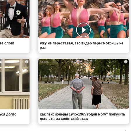
ез слов!
Ржу не переставая, это видео пересмотришь не
раз
i
i
ься долго
Как пенсионеры 1945-1965 годов могут получить
доплаты за советский стаж