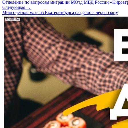
Отделение по вопросам миграции МОтд МВД России «Кировг
Следующая →
Многодетная мать из Екатеринбурга раздавила череп сыну
РЕКЛАМА