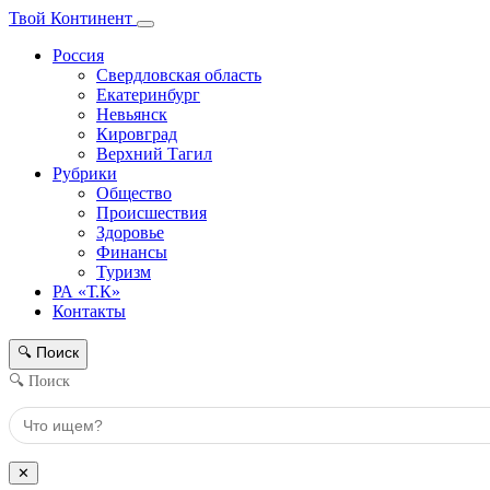
Твой Континент
Россия
Свердловская область
Екатеринбург
Невьянск
Кировград
Верхний Тагил
Рубрики
Общество
Происшествия
Здоровье
Финансы
Туризм
РА «Т.К»
Контакты
Поиск
🔍
🔍 Поиск
✕