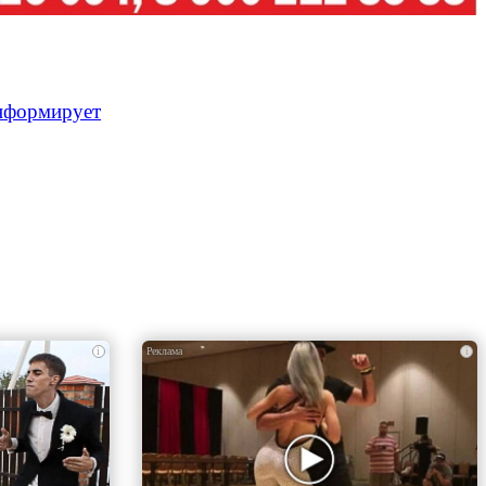
нформирует
i
i