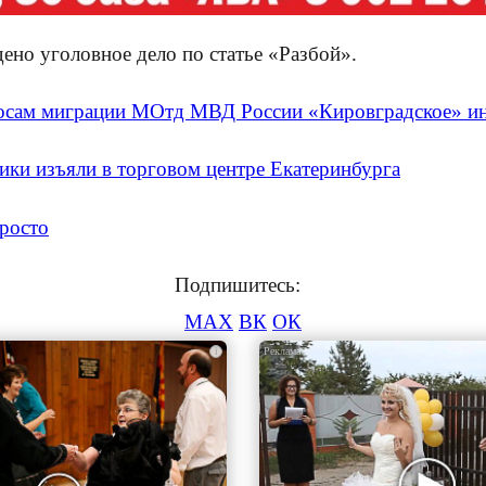
ено уголовное дело по статье «Разбой».
росам миграции МОтд МВД России «Кировградское» и
ики изъяли в торговом центре Екатеринбурга
просто
Подпишитесь:
MAX
ВК
ОК
i