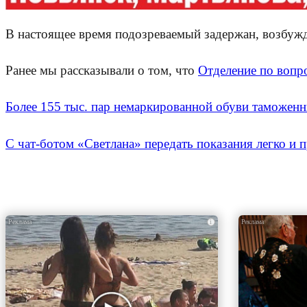
В настоящее время подозреваемый задержан, возбужд
Ранее мы рассказывали о том, что
Отделение по воп
Более 155 тыс. пар немаркированной обуви таможенн
С чат-ботом «Светлана» передать показания легко и 
i