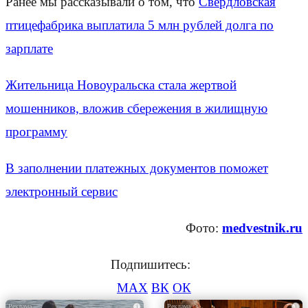
Ранее мы рассказывали о том, что
Свердловская
птицефабрика выплатила 5 млн рублей долга по
зарплате
Жительница Новоуральска стала жертвой
мошенников, вложив сбережения в жилищную
программу
В заполнении платежных документов поможет
электронный сервис
Фото:
medvestnik.ru
Подпишитесь:
MAX
ВК
ОК
i
i