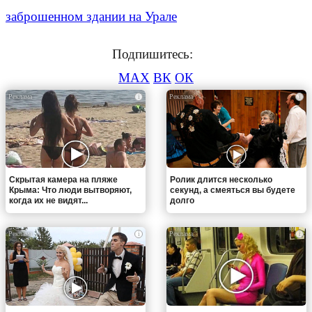
заброшенном здании на Урале
Подпишитесь:
MAX
ВК
ОК
i
i
Скрытая камера на пляже
Ролик длится несколько
Крыма: Что люди вытворяют,
секунд, а смеяться вы будете
когда их не видят...
долго
i
i