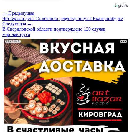
← Предыдущая
Четвертый день 15-летнюю девушку ищут в Екатеринбурге
Следующая →
В Свердловской области подтверждено 130 случав
коронавируса
РЕКЛАМА