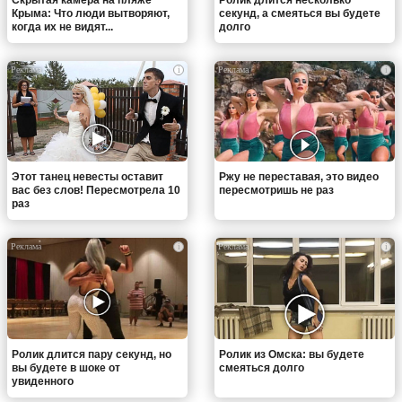
Крыма: Что люди вытворяют,
секунд, а смеяться вы будете
когда их не видят...
долго
i
i
Этот танец невесты оставит
Ржу не переставая, это видео
вас без слов! Пересмотрела 10
пересмотришь не раз
раз
i
i
Ролик длится пару секунд, но
Ролик из Омска: вы будете
вы будете в шоке от
смеяться долго
увиденного