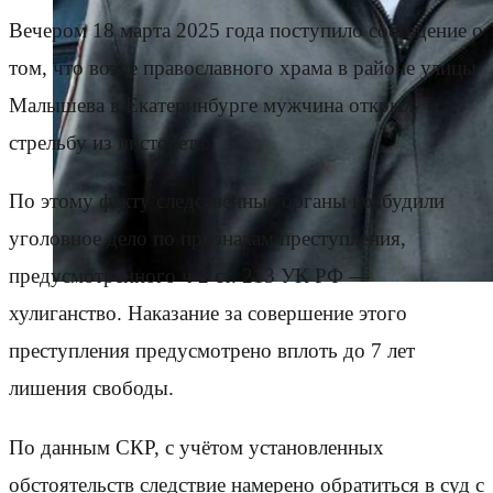
Вечером 18 марта 2025 года поступило сообщение о
том, что возле православного храма в районе улицы
Малышева в Екатеринбурге мужчина открыл
стрельбу из пистолета.
По этому факту следственные органы возбудили
уголовное дело по признакам преступления,
предусмотренного ч 2 ст. 213 УК РФ —
хулиганство. Наказание за совершение этого
преступления предусмотрено вплоть до 7 лет
лишения свободы.
По данным СКР, с учётом установленных
обстоятельств следствие намерено обратиться в суд с